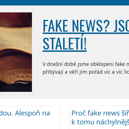
FAKE NEWS? JSO
STALETÍ!
V dnešní době jsme obklopeni fake ne
přibývají a věří jim pořád víc a víc li
vdou. Alespoň na
Proč fake news šíří
k tomu náchylnějš