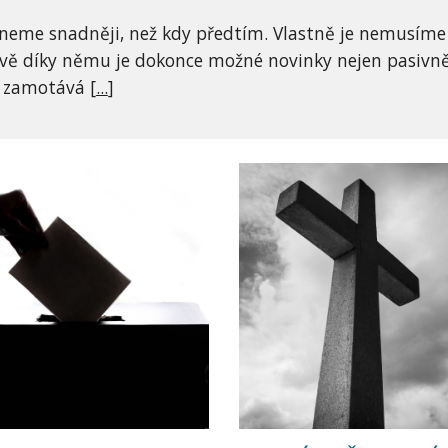
eme snadněji, než kdy předtím. Vlastně je nemusíme an
rávě díky němu je dokonce možné novinky nejen pasivně p
é zamotává [
...
]