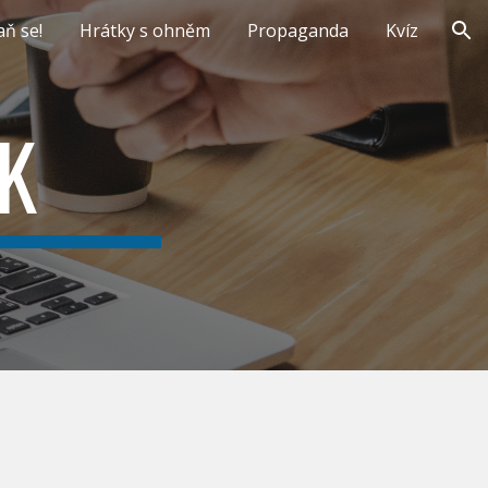
aň se!
Hrátky s ohněm
Propaganda
Kvíz
ion
K