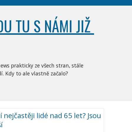
U TU S NÁMI JIŽ 
ws prakticky ze všech stran, stále 
dí. Kdy to ale vlastně začalo? 
 nejčastěji lidé nad 65 let? Jsou
í