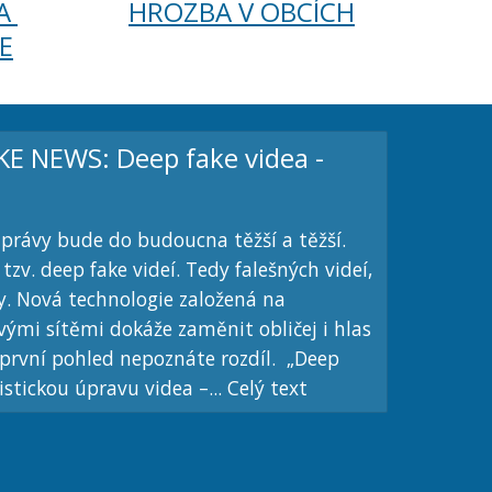
 
HROZBA V OBCÍCH
E
 NEWS: Deep fake videa -
zprávy bude do budoucna těžší a těžší.
tzv. deep fake videí. Tedy falešných videí,
ky. Nová technologie založená na
ými sítěmi dokáže zaměnit obličej i hlas
první pohled nepoznáte rozdíl. „Deep
istickou úpravu videa –... Celý text