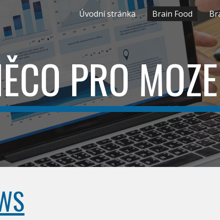
Úvodní stránka
Brain Food
Br
ip to main content
Skip to navigat
NĚCO PRO MOZE
EWS