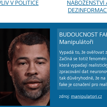
VLIV V POLITICE
NÁBOŽENSTVÍ A
DEZINFORMAC
BUDOUCNOST FAKE
Manipulátoři
Vypadá to, že ověřovat 
Začíná se totiž fenomén 
která vypadají realistic
zpracování dat neuronov
tak důvěryhodně, že na 
fake je označení pro real
zdroj: 
manipulatori.cz